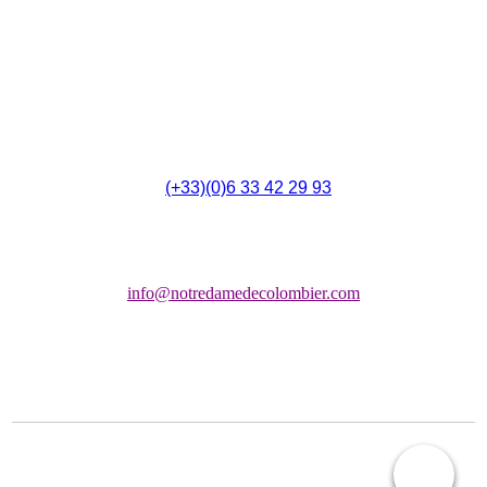
4 Rue du 14 Juillet,
F - 11700 Montbrun-des-Corbières
(
(+33)(0)6 33 42 29 93
Chapelle:
info@notredamedecolombier.com
COPYRIGHT © 2026 ASSOCIATION LES AMIS NOTRE DAME DE COLOMBIER
(LANDC)