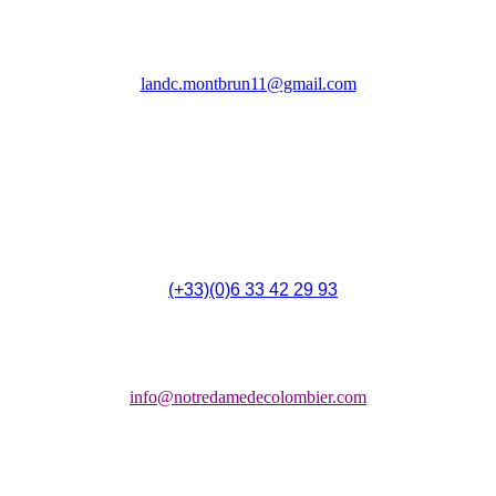
Association Les Amis Notre Dame de Colombier
(LANDC)
landc.montbrun11@gmail.com
4 Rue du 14 Juillet,
F - 11700 Montbrun-des-Corbières
(
(+33)(0)6 33 42 29 93
Chapelle:
info@notredamedecolombier.com